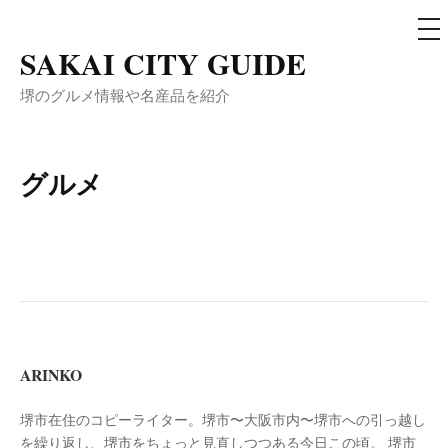
メ
ニ
ュ
SAKAI CITY GUIDE
コ
ー
ン
堺のグルメ情報や名産品を紹介
テ
ン
ツ
グルメ
へ
ス
キ
ッ
プ
ARINKO
堺市在住のコピーライター。堺市〜大阪市内〜堺市への引っ越し
を繰り返し、堺市をちょっと見直しつつある今日この頃。 堺市